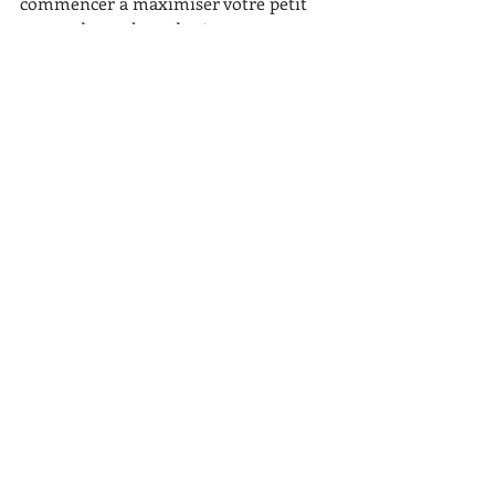
commencer à maximiser votre petit 
espace de stockage de vin.
Related Posts
See All