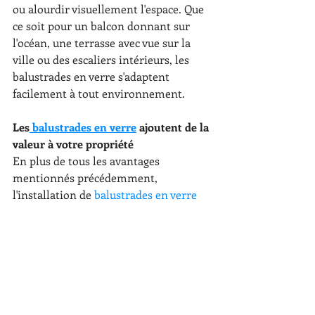
ou alourdir visuellement l'espace. Que 
ce soit pour un balcon donnant sur 
l'océan, une terrasse avec vue sur la 
ville ou des escaliers intérieurs, les 
balustrades en verre s'adaptent 
facilement à tout environnement.
Les
 balustrades en verre
 ajoutent de la 
valeur à votre propriété
En plus de tous les avantages 
mentionnés précédemment, 
l'installation de 
balustrades en verre
peut également ajouter de la valeur à 
votre propriété. L'aspect moderne et 
sophistiqué qu'elles apportent peut 
augmenter l'attrait esthétique de votre 
maison ou de votre espace extérieur. 
Si vous envisagez de vendre votre 
propriété à l'avenir, les balustrades en 