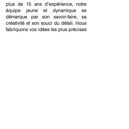
plus de 15 ans d’expérience, notre
équipe jeune et dynamique se
démarque par son savoir-faire, sa
créativité et son souci du détail. Nous
fabriquons vos idées les plus précises
en travaillant le verre, l’aluminium et
l’acier inoxydable selon vos besoins.
Que vous rêviez d’une douche en
verre minimaliste, d’un garde-corps
épuré ou d’un cellier vitré unique, nous
livrons des produits haut de gamme,
installés directement chez vous, sans
magasin physique. Faites confiance à
Vitre Élite pour un service
personnalisé, rapide et au meilleur prix
à Longueuil et ses environs.