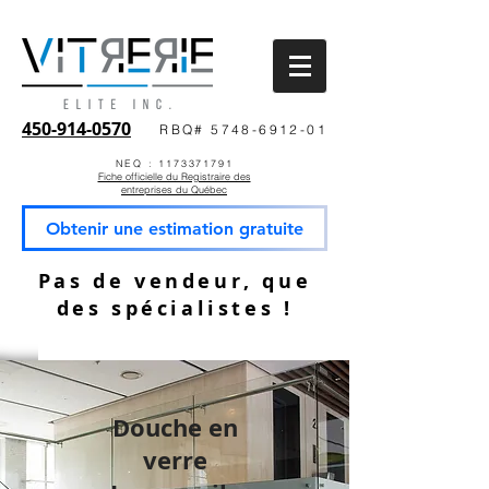
450-914-0570
RBQ# 5748-6912-01
NEQ : 1173371791
Fiche officielle du Registraire des
entreprises du Québec
Obtenir une estimation gratuite
Pas de vendeur, que
des spécialistes !
Douche en
verre