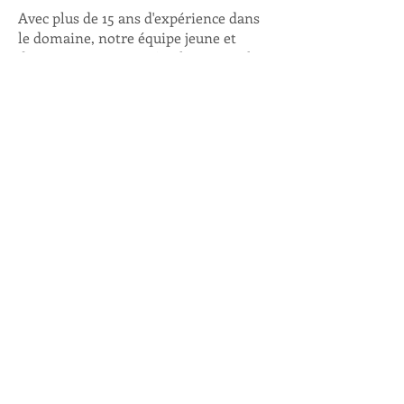
Avec plus de 15 ans d'expérience dans
le domaine, notre équipe jeune et
dynamique est prête à relever tous les
défis pour vous offrir des solutions
haut de gamme adaptées à vos
attentes. Nous nous spécialisons dans
le verre trempé, garantissant ainsi
qualité et durabilité pour vos
installations, y compris vos douches
en vitre.
Profitez de produits d'excellence à des
prix compétitifs et faites confiance à
votre spécialiste à Montréal pour
transformer vos idées en réalité.