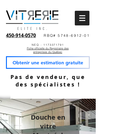
450-914-0570
RBQ# 5748-6912-01
NEQ : 1173371791
Fiche officielle du Registraire des
entreprises du Québec
Obtenir une estimation gratuite
Pas de vendeur, que
des spécialistes !
Douche en
vitre