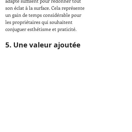
adapté suffisent pour redonner tout 
son éclat à la surface. Cela représente 
un gain de temps considérable pour 
les propriétaires qui souhaitent 
conjuguer esthétisme et praticité.
5. Une valeur ajoutée 
pour votre propriété 
grâce au garde-corps 
balcon en verre
Investir dans un 
garde-corps balcon 
en verre
 ne se limite pas à améliorer 
l’esthétique de votre habitation. C’est 
également une décision judicieuse sur 
le plan financier. Les acheteurs 
potentiels sont de plus en plus 
sensibles aux détails architecturaux 