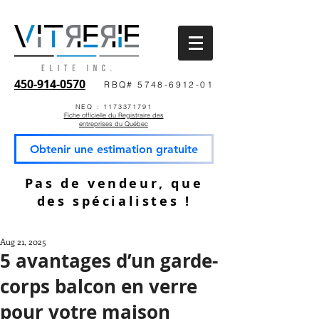
450-914-0570
RBQ# 5748-6912-01
NEQ : 1173371791
Fiche officielle du Registraire des
entreprises du Québec
Obtenir une estimation gratuite
Pas de vendeur, que
des spécialistes !
Aug 21, 2025
5 avantages d’un garde-
corps balcon en verre
pour votre maison