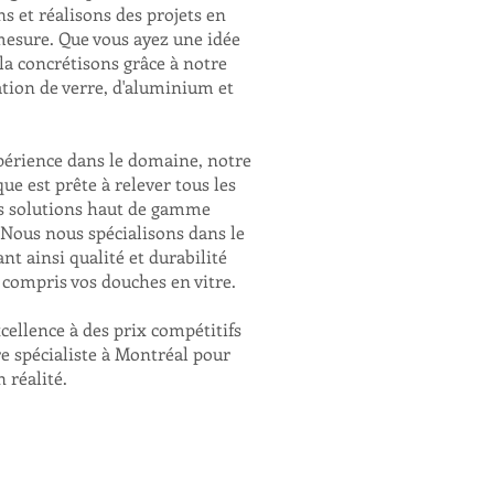
s et réalisons des projets en
esure. Que vous ayez une idée
 la concrétisons grâce à notre
ation de verre, d'aluminium et
xpérience dans le domaine, notre
e est prête à relever tous les
des solutions haut de gamme
 Nous nous spécialisons dans le
nt ainsi qualité et durabilité
y compris vos douches en vitre.
garde corps piscine verre , douche en vitre ,ga
balcon verre
garde du corps en verre , Vitrier Laval , Vitrier
garde en verre , verre pour garde corps , garde v
xcellence à des prix compétitifs
vitrerie , garde corp vitre ,garde corp vitree
gard de corps en verre , contracteur vitre
Vitr
de Montréal , Laval , Les Laurentides et Lanaud
tre spécialiste à Montréal pour
piscine
,
Cellier
,
Douche en verre
,
Miroir
,
Ram
Verre peint
. Nous pouvons concrétiser vos idé
l'aluminium ou l'acier inoxydable (stainless ste
 réalité.
notre équipe jeune et très dynamique est prête 
qualité avec des produits haut de gamme. Vitrer
Douche en verre , Cellier en verre , Douche en