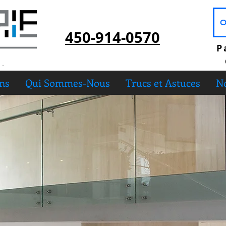
O
450-914-0570
P
ons
Qui Sommes-Nous
Trucs et Astuces
No