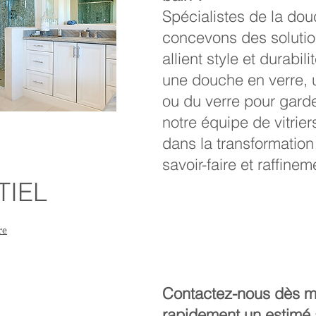
Spécialistes de la dou
concevons des solutio
allient style et durabil
une douche en verre, u
ou du verre pour gard
notre équipe de vitri
dans la transformatio
savoir-faire et raffinem
TIEL
re
Contactez-nous dès ma
rapidement un estimé 