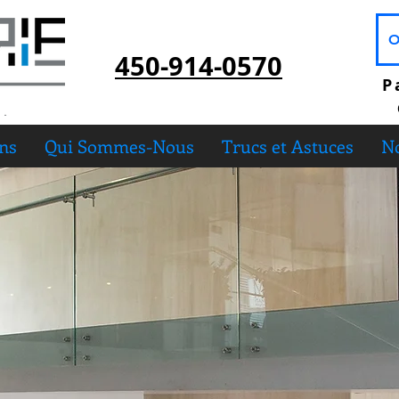
O
450-914-0570
P
ons
Qui Sommes-Nous
Trucs et Astuces
No