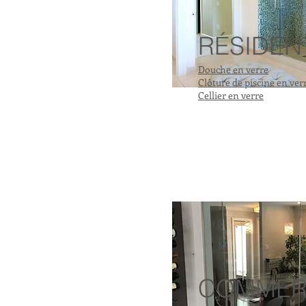
RÉSIDEN
Douche en verre
Clôture de piscine en ver
Cellier en verre
COMMER