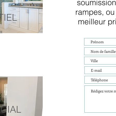
soumission
rampes, ou 
TIEL
meilleur pr
re
CIAL