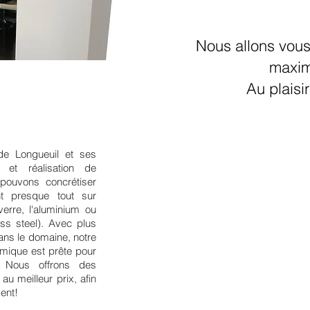
Nous allons vous
maxim
Au plaisir
 de Longueuil et ses
 et réalisation de
pouvons concrétiser
t presque tout sur
erre, l'aluminium ou
garde corps piscine verre , douche en vitre ,gard
balcon verre
less steel). Avec plus
garde du corps en verre , Vitrier Laval , Vitrier 
garde en verre , verre pour garde corps , garde ve
ans le domaine, notre
vitrerie , garde corp vitre ,garde corp vitree
gard de corps en verre , contracteur vitre
Vitrie
de Montréal , Laval , Les Laurentides et Lanaudi
amique est prête pour
piscine
,
Cellier
,
Douche en verre
,
Miroir
,
Ramp
Verre peint
. Nous pouvons concrétiser vos idées
. Nous offrons des
l'aluminium ou l'acier inoxydable (stainless stee
notre équipe jeune et très dynamique est prête po
qualité avec des produits haut de gamme. Vitrerie
u meilleur prix, afin
Douche en verre , Cellier en verre , Douche en v
ent!