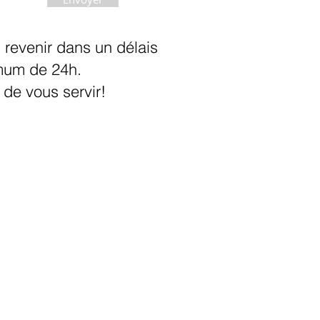
 revenir dans un délais
um de 24h.
 de vous servir!
 corp en verre ,garde corps en verre ,verre garde corps , garde corps
Montreal , Vitrier Rive-nord , Vitrier Rive-sud ,
rre , vitrier , garde corp verre
r
familial dans le secteur de Terrebonne couvrant la grande région
ère. Conception et réalisation de
projets en verre
tel que
Clôture de
e en verre
,
Main-courante
,
Douche vapeur
,
Dosseret en verre
,
 en fabriquant presque tout sur mesure, que ce soit le verre,
l). Avec plus de 15 ans d'expérience dans le domaine de la vitrerie ,
ur relever tous les défis. Notre but est d'offrir une installation de
 Elite est une entreprise d'ici. Pas de vendeurs que des spécialistes !
itre