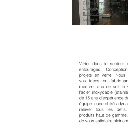
Garde-corps en verre
Cloison en verre
Rampe en verre
Cellier en verre
Vitrier dans le secteur
entourages. Conception
projets en verre. Nous 
vos idées en fabriquan
mesure, que ce soit le v
l'acier inoxydable (stain
de 15 ans d'expérience d
équipe jeune et très dyn
relever tous les défis
produits haut de gamme, a
de vous satisfaire pleinem