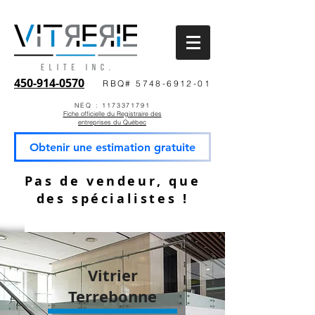
450-914-0570
RBQ# 5748-6912-01
NEQ : 1173371791
Fiche officielle du Registraire des
entreprises du Québec
Obtenir une estimation gratuite
Pas de vendeur, que
des spécialistes !
Vitrier
Terrebonne