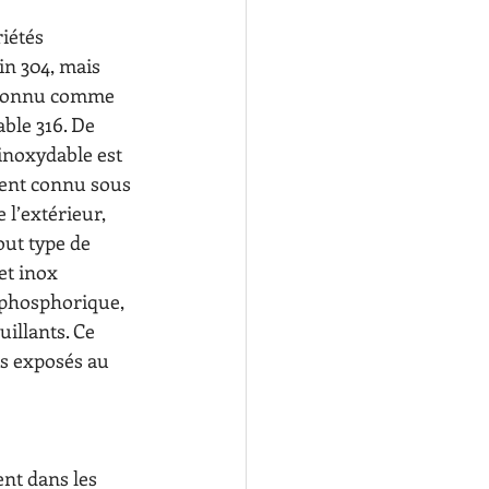
iétés 
n 304, mais 
. Connu comme 
ble 316. De 
inoxydable est 
ment connu sous 
 l’extérieur, 
out type de 
et inox 
 phosphorique, 
uillants. Ce 
s exposés au 
ent dans les 