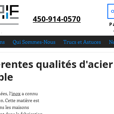
O
450-914-0570
P
ons
Qui Sommes-Nous
Trucs et Astuces
No
érentes qualités d'acier
ble
es, l’
inox
 a connu 
. Cette matière est 
ns les maisons 