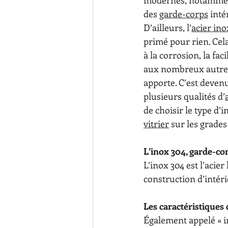
modernes, notamment
des 
garde-corps
 inté
D’ailleurs, l’
acier in
primé pour rien. Cela
à la corrosion, la faci
aux nombreux autres
apporte. C’est devenu
plusieurs qualités d’
de choisir le type d’i
vitrier
 sur les grades
L’inox 304, garde-co
L’inox 304 est l’acier
construction d’intér
Les caractéristiques 
Également appelé « in