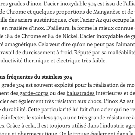
es grades d’inox. L’acier inoxydable 304 est issu de l’alli
% de Chrome et quelques proportions de Manganèse et de 
le des aciers austénitiques, c’est l’acier A2 qui occupe la
en matière d’inox. D’ailleurs, la forme la mieux connue d
de 18% de Chrome et 8% de Nickel. L’acier inoxydable de g
 amagnétique. Cela veut dire qu’on ne peut pas l’aimanter
avail de durcissement à froid. Réputé par sa malléabilité 
nductivité thermique et électrique très faible.
plus fréquentes du stainless 304
 grade 304 est souvent exploité pour la réalisation de mob
ment des
 garde-corps
 ou des 
balustrades
 intérieures et d
’acier est également très résistant aux chocs. L’inox A2 es
urabilité. Cette particularité lui fait d’un acier qui ne r
désinfecter, le stainless 304 a une très grande résistance à
. Grâce à cela, il est toujours utilisé dans l'industrie ag
que et pharmaceutique. On le trouve également dans la r