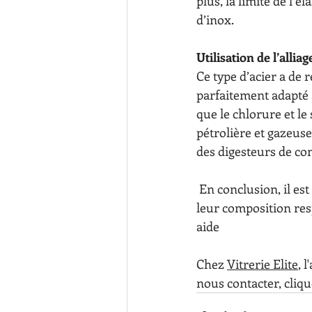
plus, la limite de l’é
d’inox.
Utilisation de l’allia
Ce type d’acier a de 
parfaitement adapté 
que le chlorure et le
pétrolière et gazeuse
des digesteurs de co
 En conclusion, il est à noter que la qualité des stainless 304, 316, et duplex 2205 varie selon 
leur composition resp
aide
Chez 
Vitrerie Elite
, 
nous contacter, cliqu