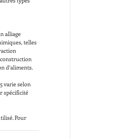
 autres types 
n alliage 
imiques, telles 
raction 
 construction 
on d’aliments.
 spécificité 
tilisé. Pour 