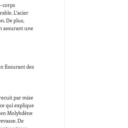
e-corps 
able. L’acier 
n. De plus, 
en assurant une 
n fissurant des 
recuit par mise 
 ce qui explique 
, en Molybdène 
revasse. De 