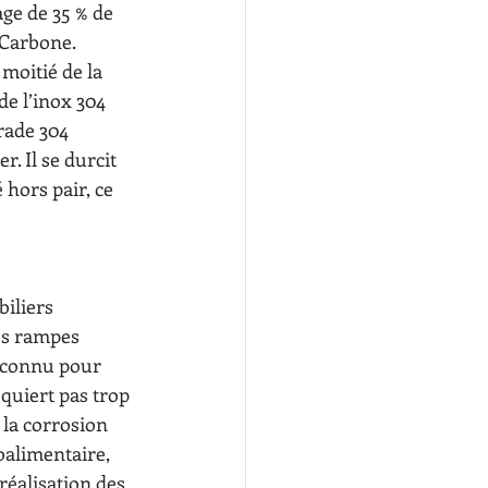
age de 35 % de 
Carbone. 
 moitié de la 
e l’inox 304 
rade 304 
. Il se durcit 
hors pair, ce 
iliers 
es rampes 
t connu pour 
equiert pas trop 
 la corrosion 
roalimentaire, 
éalisation des 