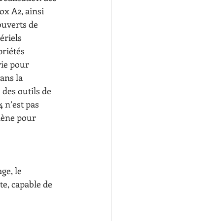
ox A2, ainsi 
ouverts de 
ériels 
riétés 
rie pour 
ans la 
des outils de 
 n’est pas 
dène pour 
ge, le 
e, capable de 