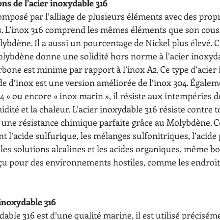
ns de l’acier inoxydable 316
composé par l’alliage de plusieurs éléments avec des propr
. L’inox 316 comprend les mêmes éléments que son cousi
olybdène. Il a aussi un pourcentage de Nickel plus élevé
olybdène donne une solidité hors norme à l’acier inoxyda
rbone est minime par rapport à l’inox A2. Ce type d’acier 
e d’inox est une version améliorée de l’inox 304. Égale
4 » ou encore « inox marin », il résiste aux intempéries de
dité et la chaleur. L’acier inoxydable 316 résiste contre t
 une résistance chimique parfaite grâce au Molybdène. C
 l’acide sulfurique, les mélanges sulfonitriques, l’acide
, les solutions alcalines et les acides organiques, même bo
nçu pour des environnements hostiles, comme les endroit
 inoxydable 316
dable 316 est d’une qualité marine, il est utilisé précisém